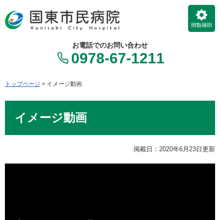
ペ
メ
ー
ニ
ジ
ュ
の
ー
お電話でのお問い合わせ
先
を
0978-67-1211
頭
飛
で
ば
す。
し
トップページ
>
イメージ動画
て
本
本
文
イメージ動画
文
へ
掲載日：2020年6月23日更新