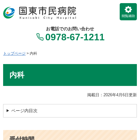
ペ
メ
ー
ニ
ジ
ュ
の
ー
お電話でのお問い合わせ
先
を
0978-67-1211
頭
飛
で
ば
す。
し
トップページ
>
内科
て
本
本
文
内科
文
へ
掲載日：2026年4月6日更新
ページ内目次
受付時間