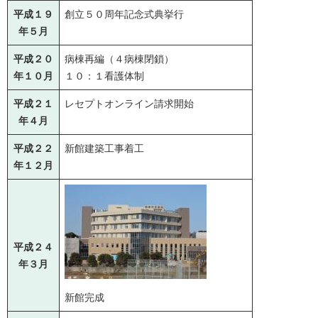
平成１９
創立５０周年記念式典挙行
年５月
平成２０
病棟再編（４病棟閉鎖）
年１０月
１０：１看護体制
平成２１
レセプトオンライン請求開始
年４月
平成２２
新館建築工事着工
年１２月
平成２４
年３月
新館完成