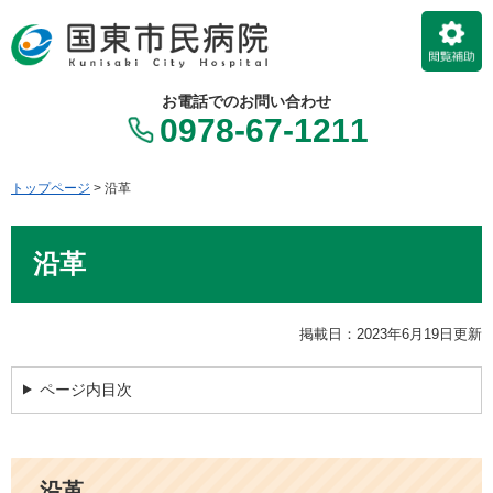
ペ
メ
ー
ニ
ジ
ュ
の
ー
お電話でのお問い合わせ
先
を
0978-67-1211
頭
飛
で
ば
す。
し
トップページ
>
沿革
て
本
本
文
沿革
文
へ
掲載日：2023年6月19日更新
ページ内目次
沿革