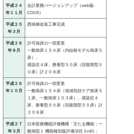
平成２４
会計業務バージョンアップ（web版-
年１１月
COUS）
平成２５
西病棟改装工事完成
年３月
平成２６
許可病床の一部変更
年８月
一般病床１５４床（内結核モデル病床５
床）、
感染症４床、療養型５０床（回復期型５
０床）計２０８床
平成２６
許可病床の一部変更
年１０月
一般病床１５４床（地域包括ケア病床５
１床、一般病床１０３床）、感染症４
床、療養型５０床（回復期型５０床）計
２０８床
平成２７
日本医療機能評価機構「主たる機能：一
年３月
般病院１ 機能種別版評価項目３rdG：