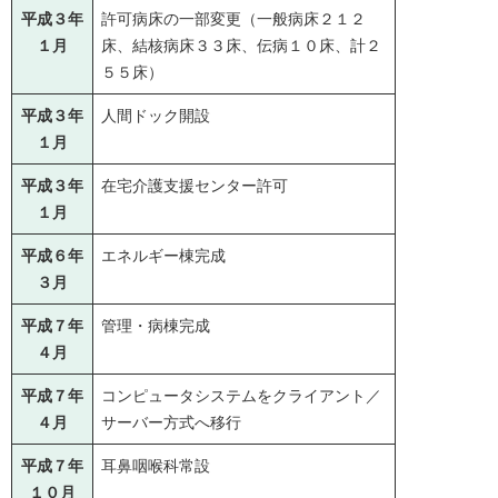
平成３年
許可病床の一部変更（一般病床２１２
１月
床、結核病床３３床、伝病１０床、計２
５５床）
平成３年
人間ドック開設
１月
平成３年
在宅介護支援センター許可
１月
平成６年
エネルギー棟完成
３月
平成７年
管理・病棟完成
４月
平成７年
コンピュータシステムをクライアント／
４月
サーバー方式へ移行
平成７年
耳鼻咽喉科常設
１０月