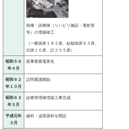
病棟・診療棟（リハビリ施設・透析室
等）の増築竣工
（一般病床１８２床、結核病床６３床、
伝病１０床、計２５５床）
昭和５９
医事業務電算化
年４月
昭和６２
訪問看護開始
年１０月
昭和６３
診療管理棟増築工事完成
年３月
平成元年
歯科・泌尿器科を開設
３月