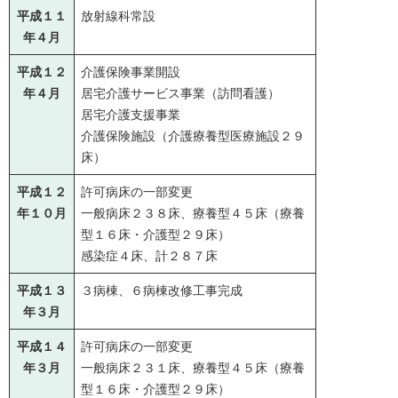
平成１１
放射線科常設
年４月
平成１２
介護保険事業開設
年４月
居宅介護サービス事業（訪問看護）
居宅介護支援事業
介護保険施設（介護療養型医療施設２９
床）
平成１２
許可病床の一部変更
年１０月
一般病床２３８床、療養型４５床（療養
型１６床・介護型２９床）
感染症４床、計２８７床
平成１３
３病棟、６病棟改修工事完成
年３月
平成１４
許可病床の一部変更
年３月
一般病床２３１床、療養型４５床（療養
型１６床・介護型２９床）