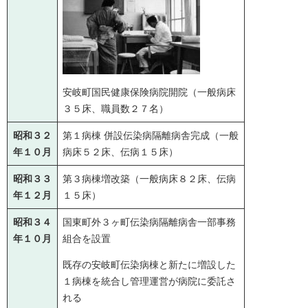
安岐町国民健康保険病院開院（一般病床
３５床、職員数２７名）
昭和３２
第１病棟 併設伝染病隔離病舎完成（一般
年１０月
病床５２床、伝病１５床）
昭和３３
第３病棟増改築（一般病床８２床、伝病
年１２月
１５床）
昭和３４
国東町外３ヶ町伝染病隔離病舎一部事務
年１０月
組合を設置
既存の安岐町伝染病棟と新たに増設した
１病棟を統合し管理運営が病院に委託さ
れる