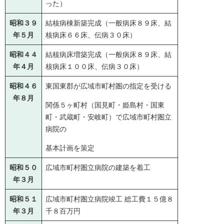
った）
昭和３９
結核病棟新築完成（一般病床８９床、結
年５月
核病床６６床、伝病３０床）
昭和４４
結核病床増築完成（一般病床８９床、結
年４月
核病床１００床、伝病３０床）
昭和４６
東国東郡が広域市町村圏の指定を受ける
年８月
関係５ヶ町村（国見町・姫島村・国東
町・武蔵町・安岐町）で広域市町村圏立
病院の
基本計画を策定
昭和５０
広域市町村圏立病院の建築を着工
年３月
昭和５１
広域市町村圏立病院竣工 総工費１５億８
年３月
千８百万円