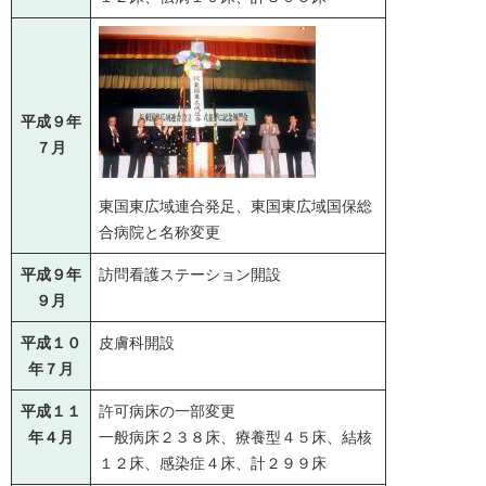
平成９年
７月
東国東広域連合発足、東国東広域国保総
合病院と名称変更
平成９年
訪問看護ステーション開設
９月
平成１０
皮膚科開設
年７月
平成１１
許可病床の一部変更
年４月
一般病床２３８床、療養型４５床、結核
１２床、感染症４床、計２９９床