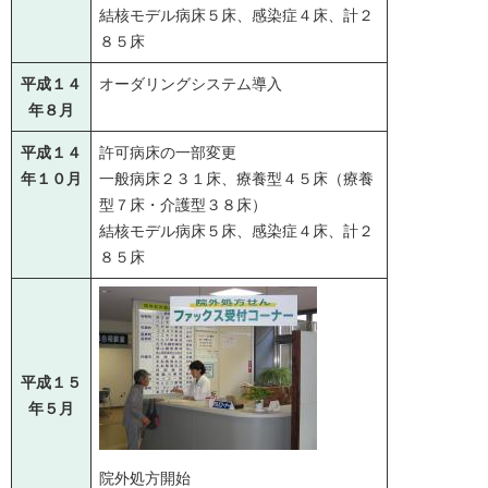
結核モデル病床５床、感染症４床、計２
８５床
平成１４
オーダリングシステム導入
年８月
平成１４
許可病床の一部変更
年１０月
一般病床２３１床、療養型４５床（療養
型７床・介護型３８床）
結核モデル病床５床、感染症４床、計２
８５床
平成１５
年５月
院外処方開始