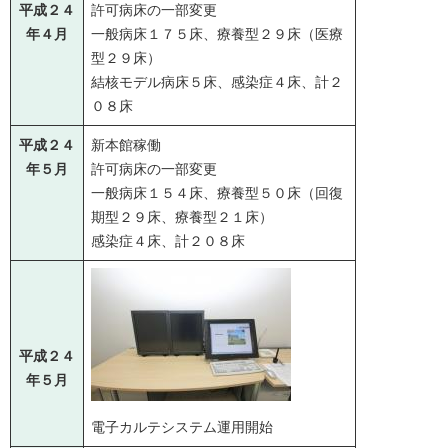
平成２４
許可病床の一部変更
年４月
一般病床１７５床、療養型２９床（医療
型２９床）
結核モデル病床５床、感染症４床、計２
０８床
平成２４
新本館稼働
年５月
許可病床の一部変更
一般病床１５４床、療養型５０床（回復
期型２９床、療養型２１床）
感染症４床、計２０８床
平成２４
年５月
電子カルテシステム運用開始