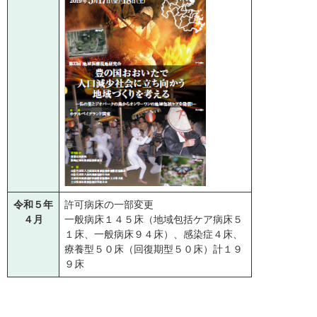
令和５年
許可病床の一部変更
４月
一般病床１４５床（地域包括ケア病床５
１床、一般病床９４床）、感染症４床、
療養型５０床（回復期型５０床）計１９
９床