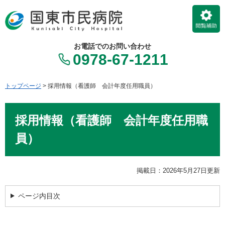
ペ
メ
ー
ニ
ジ
ュ
の
ー
お電話でのお問い合わせ
先
を
0978-67-1211
頭
飛
で
ば
す。
し
トップページ
>
採用情報（看護師 会計年度任用職員）
て
本
本
文
採用情報（看護師 会計年度任用職
文
へ
員）
掲載日：2026年5月27日更新
ページ内目次