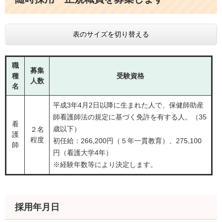
表のサイズを切り替える
職
募集
種
受験資格
人数
名
平成3年4月2日以降に生まれた人で、保健師助産
師看護師法の規定に基づく免許を有する人。（35
看
歳以下）
２名
護
程度
初任給：266,200円（５年一貫教育）、275,100
師
円（看護大学4年）
※経験年数等により決定します。
採用年月日