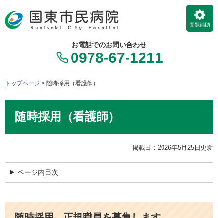
ペ
メ
ー
ニ
ジ
ュ
の
ー
お電話でのお問い合わせ
先
を
0978-67-1211
頭
飛
で
ば
す。
し
トップページ
>
随時採用（看護師）
て
本
本
文
随時採用（看護師）
文
へ
掲載日：2026年5月25日更新
ページ内目次
随時採用 正規職員を募集します​